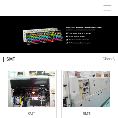
SMT
Classify
SMT
SMT