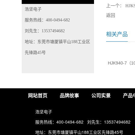
上一个：
HJK
浩坚电子
返回
服务热线：400-0494-682
刘先生：13537494682
相关产品
地址：东莞市塘厦镇平山188工业区
先锋路45号
（87键）机械键盘...
HJK931-10（104键）三拼色机
HJK940-7（
械...
网站首页
品牌故事
公司实景
产品
浩坚电子
服务热线：400-0494-682 刘先生：13537494682
地址：东莞市塘厦镇平山188工业区先锋路45号