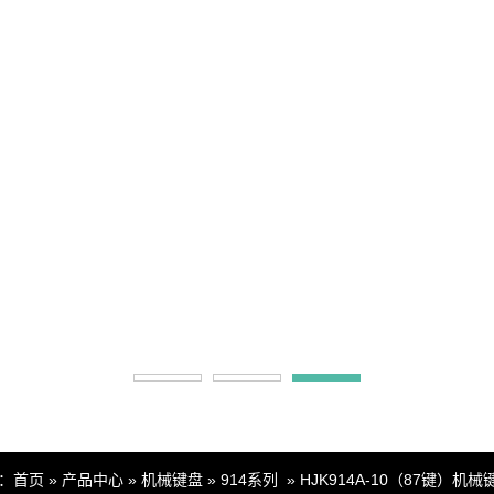
：
首页
»
产品中心
»
机械键盘
»
914系列
»
HJK914A-10（87键）机械