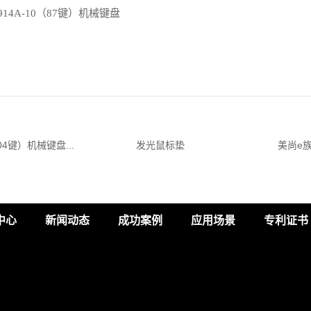
914A-10（87键）机械键盘
104键）机械键盘...
发光鼠标垫
美尚e族
中心
新闻动态
成功案例
应用场景
专利证书