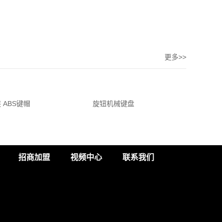
更多>>
 ABS键帽
旋钮机械键盘
87键双
招商加盟
视频中心
联系我们